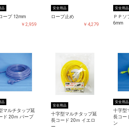
用品
安全用品
安全用品
ープ 12mm
ロープ止め
ＰＰソ
ェットレ
スコ
スコ
ンチ・プ
6mm
￥2,959
￥4,279
レンチ
・レシプ
ソケット
ビット付
品
用品
安全用品
安全用品
型マルチタップ延
十字型
十字型マルチタップ延
ド 20ｍ パープ
長コード
長コード 20ｍ イエロ
ン
ー