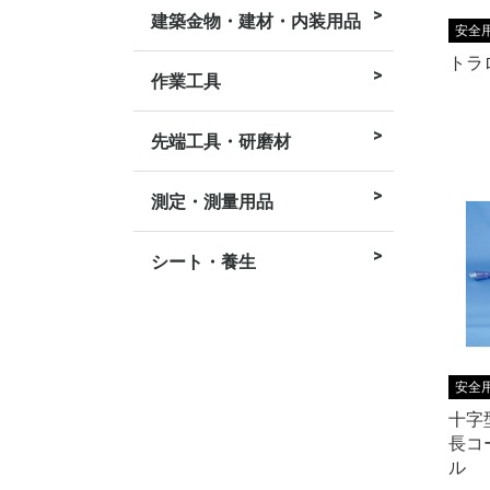
建築金物・建材・内装用品
内装用品
建築金物
安全
トラロ
作業工具
皮スキ
レンチ・ラチ
スコップ・剣
スコップ・角
ハンマー
鋸
バール
鏝、左官用品
ドライバー
ニッパー・ペ
カッター
ンチ・六角棒
ライヤ
先端工具・研磨材
研磨材
草刈り用
切断
セーバーソー
電動ドリル用
ドライバー・
作業工具
六角軸ドリル
切削工具
ロソー
属品
測定・測量用品
筆記用具
マーキング用
水糸
スケール
巻尺
測量用具
シート・養生
その他テープ
マスカー
ブルーシート
養生テープ
シート類
安全
十字
長コー
ル