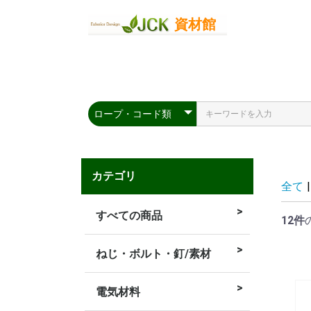
カテゴリ
全て
|
すべての商品
12件
ねじ・ボルト・釘/素材
ねじ
釘
コンクリート
ー
電気材料
充電式類
LED類
延長コード類
ケーブルスト
絶縁被覆端子
ボックス類
通線類
ボードアンカ
ビス類
パテ類
結束類
TV類
ステップル類
圧着類
ハサミ金具類
ブレーカー類
コンセント類
CD管類
VE管類
電線類
PF管
類