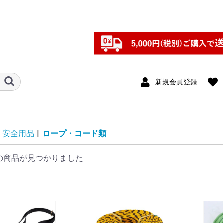
新規会員登録
安全用品
|
ロープ・コード類
の商品が見つかりました
用アンカ
リッパー
類
ー類