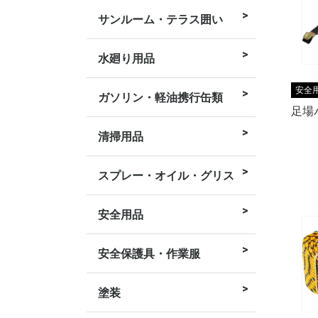
サンルーム・テラス囲い
躯体式バルコ
テラス屋根 壁
り
水廻り用品
安全
ガソリン・軽油携行缶類
足場
清掃用品
バケツ
スプレー・オイル・グリス
安全用品
コーン用品
バリケード
ロープ・コー
トラック・物
ライト
ハーネス式 墜
防災・防犯用
用器具
安全保護具・作業服
作業服
手袋・靴下
安全保護具
マスク
小物類
塗装
スプレー
塗料
接着剤・補修
刷毛