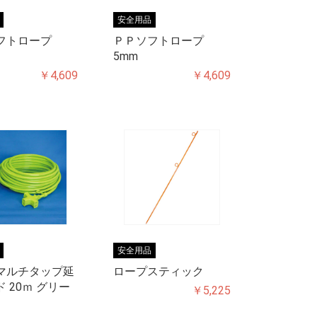
安全用品
フトロープ
ＰＰソフトロープ
5mm
￥4,609
￥4,609
安全用品
マルチタップ延
ロープスティック
 20ｍ グリー
￥5,225