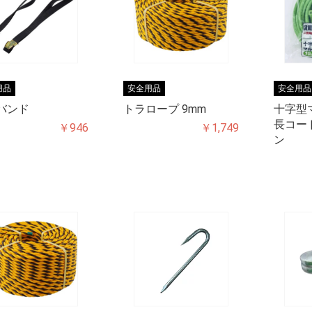
ニー屋根
付納ま
用品
安全用品
安全用品
バンド
トラロープ 9mm
十字型
長コード
￥946
￥1,749
ン
ド類
流用品
落防止
品
材