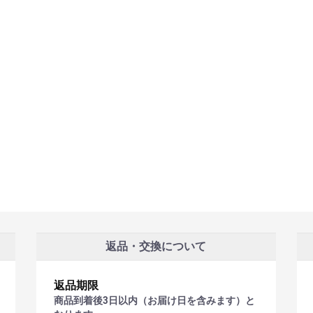
ェットレ
スコ
スコ
ンチ・プ
レンチ
・レシプ
ソケット
ビット付
品
返品・交換について
返品期限
商品到着後3日以内（お届け日を含みます）と