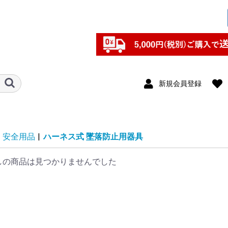
新規会員登録
安全用品
|
ハーネス式 墜落防止用器具
しの商品は見つかりませんでした
用アンカ
リッパー
類
ー類