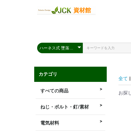
カテゴリ
全て
|
すべての商品
お探
ねじ・ボルト・釘/素材
ねじ
釘
コンクリート
ー
電気材料
充電式類
LED類
延長コード類
ケーブルスト
絶縁被覆端子
ボックス類
通線類
ボードアンカ
ビス類
パテ類
結束類
TV類
ステップル類
圧着類
ハサミ金具類
ブレーカー類
コンセント類
CD管類
VE管類
電線類
PF管
類