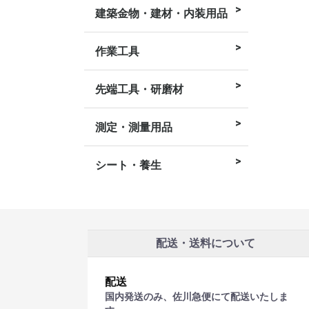
建築金物・建材・内装用品
内装用品
建築金物
作業工具
皮スキ
レンチ・ラチ
スコップ・剣
スコップ・角
ハンマー
鋸
バール
鏝、左官用品
ドライバー
ニッパー・ペ
カッター
ンチ・六角棒
ライヤ
先端工具・研磨材
研磨材
草刈り用
切断
セーバーソー
電動ドリル用
ドライバー・
作業工具
六角軸ドリル
切削工具
ロソー
属品
測定・測量用品
筆記用具
マーキング用
水糸
スケール
巻尺
測量用具
シート・養生
その他テープ
マスカー
ブルーシート
養生テープ
シート類
配送・送料について
配送
国内発送のみ、佐川急便にて配送いたしま