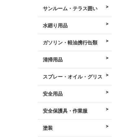
サンルーム・テラス囲い
躯体式バルコ
テラス屋根 壁
り
水廻り用品
ガソリン・軽油携行缶類
清掃用品
バケツ
スプレー・オイル・グリス
安全用品
コーン用品
バリケード
ロープ・コー
トラック・物
ライト
ハーネス式 墜
防災・防犯用
用器具
安全保護具・作業服
作業服
手袋・靴下
安全保護具
マスク
小物類
塗装
スプレー
塗料
接着剤・補修
刷毛